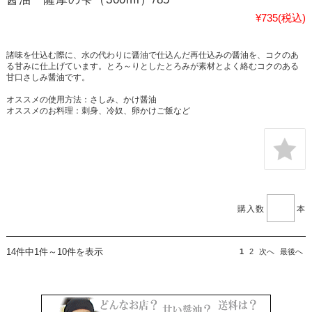
¥735
(税込)
諸味を仕込む際に、水の代わりに醤油で仕込んだ再仕込みの醤油を、コクのあ
る甘みに仕上げています。とろ～りとしたとろみが素材とよく絡むコクのある
甘口さしみ醤油です。
オススメの使用方法：さしみ、かけ醤油
オススメのお料理：刺身、冷奴、卵かけご飯など
購入数
本
14件中1件～10件を表示
1
2
次へ
最後へ