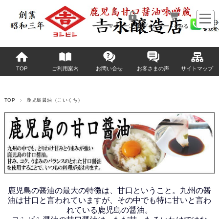
マイページへログイン
カートをみる
TOP
ご利用案内
お問い合せ
お客さまの声
サイトマップ
TOP
鹿児島醤油（こいくち）
鹿児島の醤油の最大の特徴は、甘口ということ。九州の醤
油は甘口と言われていますが、その中でも特に甘いと言わ
れている鹿児島の醤油。