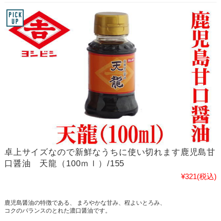
卓上サイズなので新鮮なうちに使い切れます鹿児島甘
口醤油 天龍（100ｍｌ）/155
¥321
(税込)
鹿児島醤油の特徴である、 まろやかな甘み、程よいとろみ、
コクのバランスのとれた濃口醤油です。