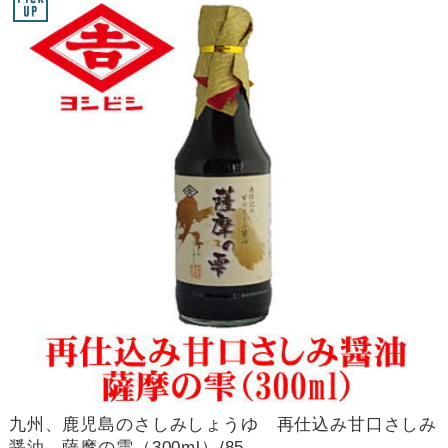
九州、鹿児島のさしみしょうゆ 再仕込み甘口さしみ
醤油 薩摩の雫（300ml）/85