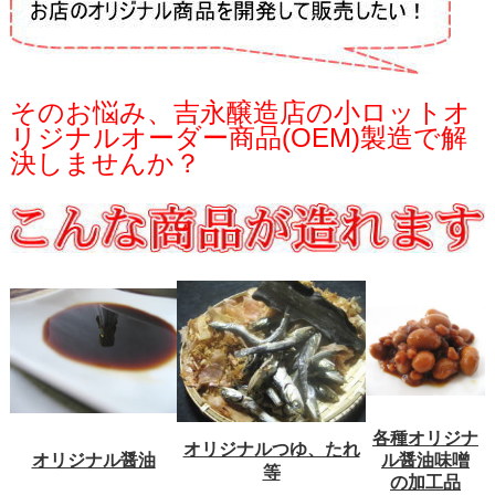
そのお悩み、吉永醸造店の小ロットオ
リジナルオーダー商品(OEM)
製造で解
決しませんか？
各種オリジナ
オリジナルつゆ、たれ
オリジナル醤油
ル醤油味噌
等
の加工品