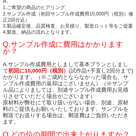
A.
1.ご希望の商品のヒアリング
2.サンプル作成（
初回サンプル作成費用10,000円（税別）修
正2回分込
）
3.製品確定後、品質検査、お見積り、製造ロット等をご提案
4.製造、納品の流れとなります。
Q.サンプル作成に費用はかかります
か？
A.サンプル作成費用
としまして基本プランとしまし
て
初回に10,000円（税別）
(試作品+手直し2回分まで)
かかります
。（※ご成約とならなかった場合も、サ
ンプル作成費用の返却はございません）（※サンプ
ル品によりましては、別途サンプル作成費用お見積
りさせていただく場合がございます）
原材料が弊社にて取り扱いがない場合、別途、原材
料のご提供もお願いいたしております。サンプルを
郵送でお送りする場合は、郵送費はご負担いただき
ます。
Q.どの位の期間で出来上がりますか？