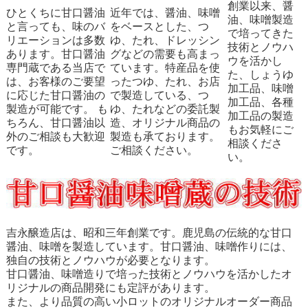
創業以来、醤
ひとくちに甘口醤油
近年では、醤油、味噌
油、味噌製造
と言っても、味のバ
をベースとした、つ
で培ってきた
リエーションは多数
ゆ、たれ、ドレッシン
技術とノウハ
あります。甘口醤油
グなどの需要も高まっ
ウを活かし
専門蔵である当店で
ています。特産品を使
た、しょうゆ
は、お客様のご要望
ったつゆ、たれ、お店
加工品、味噌
に応じた甘口醤油の
で製造している、つ
加工品、各種
製造が可能です。 も
ゆ、たれなどの委託製
加工品の製造
ちろん、甘口醤油以
造、オリジナル商品の
もお気軽にご
外のご相談も大歓迎
製造も承ております。
相談くださ
です。
ご相談ください。
い。
吉永醸造店は、昭和三年創業です。鹿児島の伝統的な甘口
醤油、味噌を製造しています。甘口醤油、味噌作りには、
独自の技術とノウハウが必要となります。
甘口醤油、味噌造りで培った技術とノウハウを活かしたオ
リジナルの商品開発にも定評があります。
また、より品質の高い小ロットのオリジナルオーダー商品