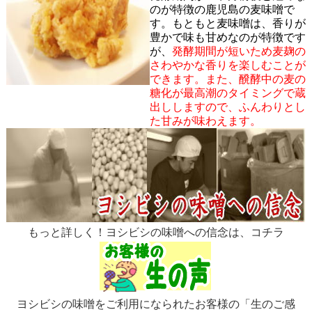
のが特徴の鹿児島の麦味噌で
す。もともと麦味噌は、香りが
豊かで味も甘めなのが特徴です
が、
発酵期間が短いため麦麹の
さわやかな香りを楽しむことが
できます。また、醗酵中の麦の
糖化が最高潮のタイミングで蔵
出ししますので、ふんわりとし
た甘みが味わえます。
もっと詳しく！ヨシビシの味噌への信念は、コチラ
ヨシビシの味噌をご利用になられたお客様の「生のご感