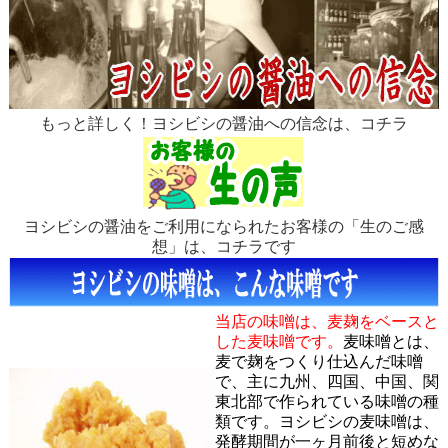
もっと詳しく！ヨシビシの醤油への信念は、コチラ
ヨシビシの醤油をご利用になられたお客様の「生のご感
想」は、コチラです
当店の味噌は、麦麹をベースと
した麦味噌です。
麦味噌とは、
麦で麹をつくり仕込んだ味噌
で、主に九州、四国、中国、関
東北部で作られている味噌の種
類です。ヨシビシの麦味噌は、
発酵期間が一ヶ月前後と短めな