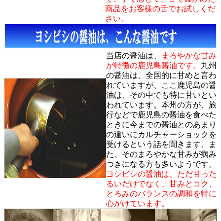
商品をお客様の舌でお試しくだ
さい。
当店の醤油は、
まろやかな甘み
が特徴の鹿児島醤油です。
九州
の醤油は、全国的に甘めと言わ
れていますが、ここ鹿児島の醤
油は、その中でも特に甘いとい
われています。本州の方が、旅
行などで鹿児島の醤油を食べた
ときに今までの醤油とのあまり
の違いにカルチャーショックを
受けるという話を聞きます。ま
た、そのまろやかな甘みが病み
つきになる方も多いようです。
ヨシビシの醤油は、ただ甘った
るいだけでなく、甘みとコク、
とろみのバランスの調和を特に
心がけています。