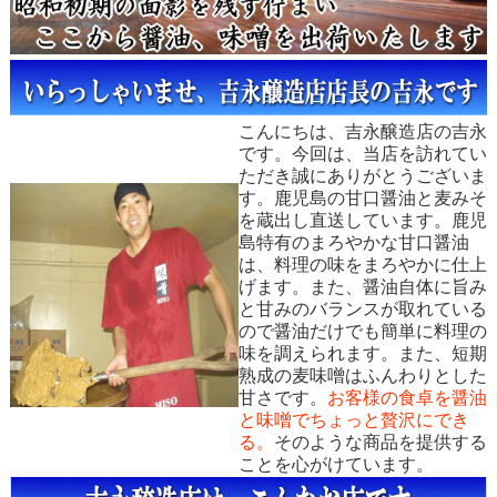
こんにちは、吉永醸造店の吉永
です。今回は、当店を訪れてい
ただき誠にありがとうございま
す。鹿児島の甘口醤油と麦みそ
を蔵出し直送しています。鹿児
島特有のまろやかな甘口醤油
は、料理の味をまろやかに仕上
げます。また、醤油自体に旨み
と甘みのバランスが取れている
ので醤油だけでも簡単に料理の
味を調えられます。また、短期
熟成の麦味噌はふんわりとした
甘さです。
お客様の食卓を醤油
と味噌でちょっと贅沢にでき
る。
そのような商品を提供する
ことを心がけています。