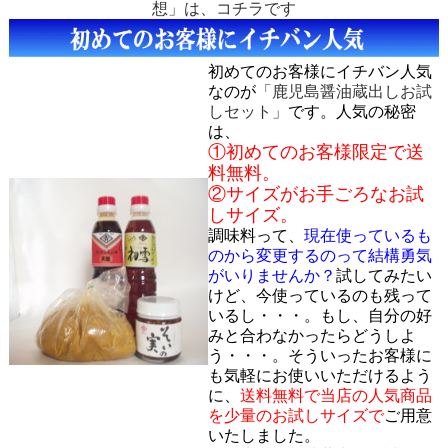
想」は、コチラです
初めてのお客様にイチバン人気
なのが
「鹿児島醤油蔵出しお試
しセット」
です。
人気の秘密
は、
①初めてのお客様限定で送
料無料。
②サイズがお手ごろなお試
しサイズ。
調味料って、
現在使っているも
のから変更するのって結構勇気
がいりませんか？
試してみたい
けど、今使っているのも残って
いるし・・・。もし、自分の好
みと合わなかったらどうしよ
う・・・。そういったお客様に
も気軽にお使いいただけるよう
に、
送料無料で当店の人気商品
を少量のお試しサイズで
ご用意
いたしました。