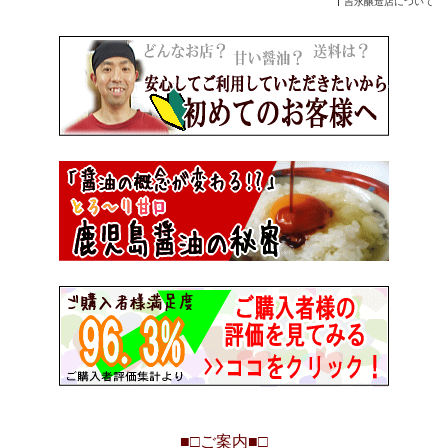
吉永醸造店について
■□
ご案内
■□