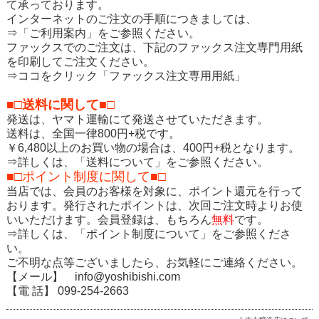
て承っております。
インターネットのご注文の手順につきましては、
⇒「ご利用案内」をご参照ください。
ファックスでのご注文は、下記のファックス注文専門用紙
を印刷してご注文ください。
⇒ココをクリック「ファックス注文専用用紙」
■□送料に関して■□
発送は、ヤマト運輸にて発送させていただきます。
送料は、全国一律800円+税です。
￥6,480以上のお買い物の場合は、400円+税となります。
⇒詳しくは、「送料について」をご参照ください。
■□ポイント制度に関して■□
当店では、会員のお客様を対象に、ポイント還元を行って
おります。発行されたポイントは、次回ご注文時よりお使
いいただけます。会員登録は、もちろん
無料
です。
⇒詳しくは、「ポイント制度について」をご参照くださ
い。
ご不明な点等ございましたら、お気軽にご連絡ください。
【メール】
info@yoshibishi.com
【電 話】 099-254-2663