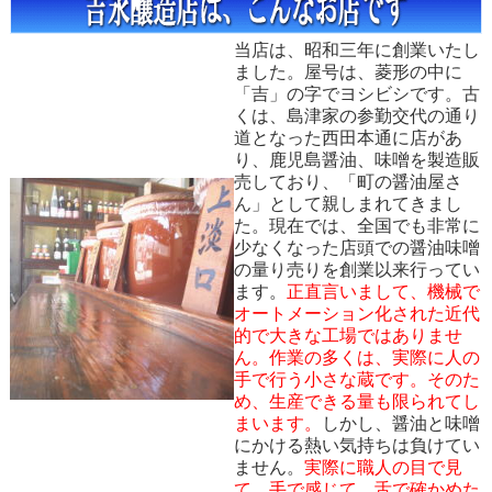
当店は、昭和三年に創業いたし
ました。屋号は、菱形の中に
「吉」の字でヨシビシです。古
くは、島津家の参勤交代の通り
道となった西田本通に店があ
り、鹿児島醤油、味噌を製造販
売しており、「町の醤油屋さ
ん」として親しまれてきまし
た。現在では、全国でも非常に
少なくなった店頭での醤油味噌
の量り売りを創業以来行ってい
ます。
正直言いまして、機械で
オートメーション化された近代
的で大きな工場ではありませ
ん。作業の多くは、実際に人の
手で行う小さな蔵です。そのた
め、生産できる量も限られてし
まいます。
しかし、醤油と味噌
にかける熱い気持ちは負けてい
ません。
実際に職人の目で見
て、手で感じて、舌で確かめた