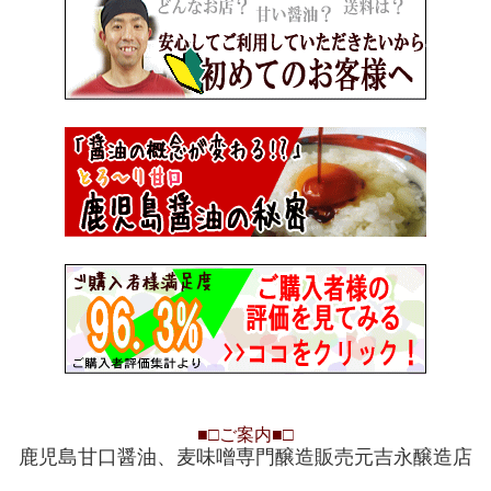
■□
ご案内
■□
鹿児島甘口醤油、麦味噌専門醸造販売元吉永醸造店