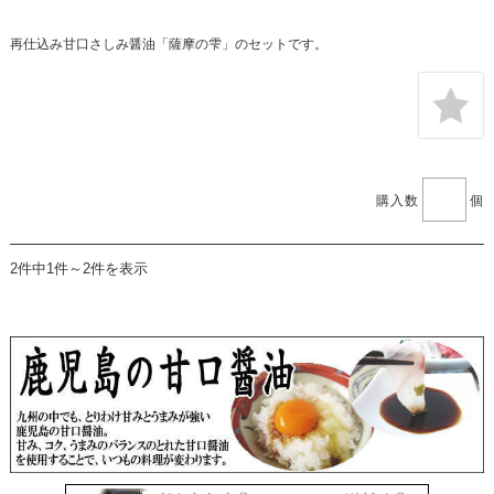
再仕込み甘口さしみ醤油「薩摩の雫」のセットです。
購入数
個
2件中1件～2件を表示