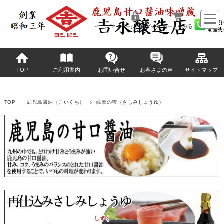
マイページへログイン
カートをみる
TOP
ご利用案内
お問い合せ
お客さまの声
サイトマップ
TOP
鹿児島醤油（こいくち）
薩摩の雫（さしみしょうゆ）