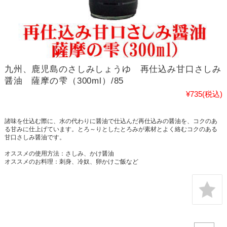
九州、鹿児島のさしみしょうゆ 再仕込み甘口さしみ
醤油 薩摩の雫（300ml）/85
¥735
(税込)
諸味を仕込む際に、水の代わりに醤油で仕込んだ再仕込みの醤油を、コクのあ
る甘みに仕上げています。とろ～りとしたとろみが素材とよく絡むコクのある
甘口さしみ醤油です。
オススメの使用方法：さしみ、かけ醤油
オススメのお料理：刺身、冷奴、卵かけご飯など