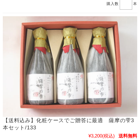
購入数
本
【送料込み】化粧ケースでご贈答に最適 薩摩の雫3
本セット/133
¥3,200
(税込)
送料無料