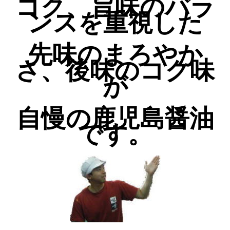
コク、旨味のバラ
ンスを重視した
先味のまろやか
さ、後味のコク味
が
自慢の鹿児島醤油
です。