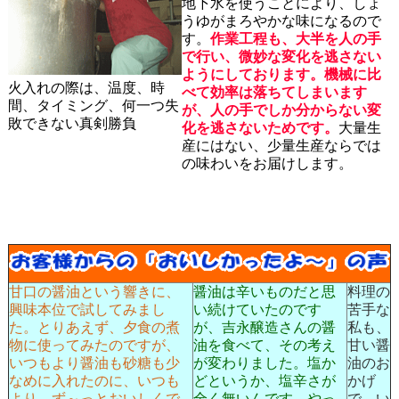
地下水を使うことにより、しょ
うゆがまろやかな味になるので
す。
作業工程も、大半を人の手
で行い、微妙な変化を逃さない
ようにしております。機械に比
火入れの際は、温度、時
べて効率は落ちてしまいます
間、タイミング、何一つ失
が、人の手でしか分からない変
敗できない真剣勝負
化を逃さないためです。
大量生
産にはない、少量生産ならでは
の味わいをお届けします。
甘口の醤油という響きに、
醤油は辛いものだと思
料理の
興味本位で試してみまし
い続けていたのです
苦手な
た。とりあえず、夕食の煮
が、吉永醸造さんの醤
私も、
物に使ってみたのですが、
油を食べて、その考え
甘い醤
いつもより醤油も砂糖も少
が変わりました。塩か
油のお
なめに入れたのに、いつも
どというか、塩辛さが
かげ
より、ず～っとおいしくで
全く無いんです。やっ
で、い