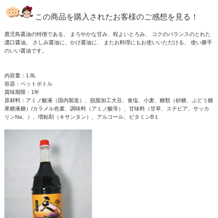
この商品を購入されたお客様のご感想を見る！
鹿児島醤油の特徴である、 まろやかな甘み、程よいとろみ、 コクのバランスのとれた
濃口醤油。 さしみ醤油に、かけ醤油に、 またお料理にもお使いいただける、 使い勝手
のいい醤油です。
内容量：1.8L
容器：ペットボトル
賞味期限：1年
原材料：アミノ酸液（国内製造）、脱脂加工大豆、食塩、小麦、糖類（砂糖、ぶどう糖
果糖液糖）/カラメル色素、調味料（アミノ酸等）、甘味料（甘草、ステビア、サッカ
リンNa、）、増粘剤（キサンタン）、アルコール、ビタミンB１