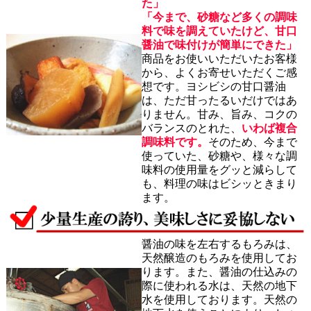
た」
「今まで、砂糖など多くの調味
料で味を調えていたけど、甘口
醤油で味付けが簡単にできた」
商品をお使いいただいたお客様
から、よくお寄せいただくご感
想です。ヨシビシの甘口醤油
は、ただ甘ったるいだけではあ
りません。甘み、旨み、コクの
バランスのとれた、
いわば複合
調味料です。
そのため、今まで
使っていた、砂糖や、様々な調
味料の使用量をグッと減らして
も、料理の味はビシッときまり
ます。
醤油の味を左右するもろみは、
天然醸造のもろみを使用してお
ります。また、醤油の仕込みの
際に使われる水は、天然の地下
水を使用しております。天然の