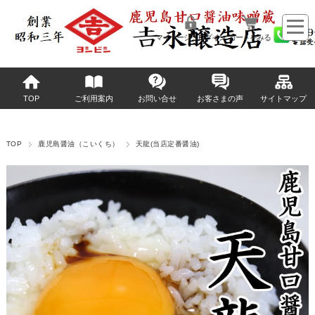
マイページへログイン
カートをみる
TOP
ご利用案内
お問い合せ
お客さまの声
サイトマップ
TOP
鹿児島醤油（こいくち）
天龍(当店定番醤油)