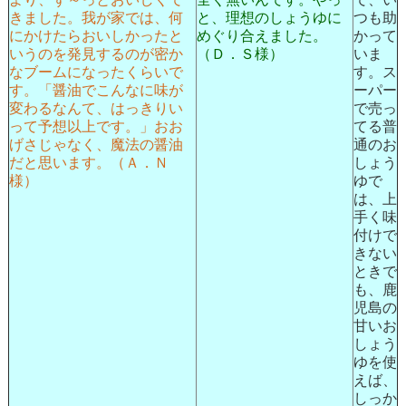
きました。我が家では、何
と、理想のしょうゆに
つも助
にかけたらおいしかったと
めぐり合えました。
かって
いうのを発見するのが密か
（Ｄ．Ｓ様）
いま
なブームになったくらいで
す。ス
す。「醤油でこんなに味が
ーパー
変わるなんて、はっきりい
で売っ
って予想以上です。」おお
てる普
げさじゃなく、魔法の醤油
通のお
だと思います。（Ａ．Ｎ
しょう
様）
ゆで
は、上
手く味
付けで
きない
ときで
も、鹿
児島の
甘いお
しょう
ゆを使
えば、
しっか