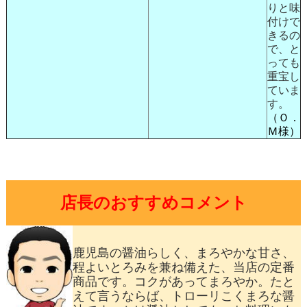
りと味
付けで
きるの
で、と
っても
重宝し
ていま
す。
（Ｏ．
Ｍ様）
店長のおすすめコメント
鹿児島の醤油らしく、まろやかな甘さ、
程よいとろみを兼ね備えた、当店の定番
商品です。コクがあってまろやか。たと
えて言うならば、トローリこくまろな醤