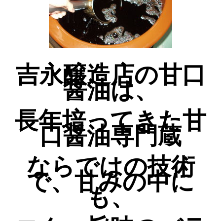
吉永醸造店の甘口
醤油は、
長年培ってきた甘
口醤油専門蔵
ならではの技術
で、甘みの中に
も、