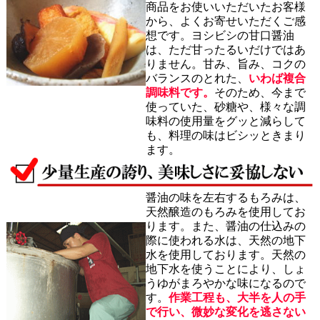
商品をお使いいただいたお客様
から、よくお寄せいただくご感
想です。ヨシビシの甘口醤油
は、ただ甘ったるいだけではあ
りません。甘み、旨み、コクの
バランスのとれた、
いわば複合
調味料です。
そのため、今まで
使っていた、砂糖や、様々な調
味料の使用量をグッと減らして
も、料理の味はビシッときまり
ます。
醤油の味を左右するもろみは、
天然醸造のもろみを使用してお
ります。また、醤油の仕込みの
際に使われる水は、天然の地下
水を使用しております。天然の
地下水を使うことにより、しょ
うゆがまろやかな味になるので
す。
作業工程も、大半を人の手
で行い、微妙な変化を逃さない