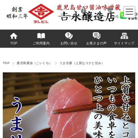
マイページへログイン
カートをみる
TOP
ご利用案内
お問い合せ
お客さまの声
サイトマップ
TOP
鹿児島醤油（こいくち）
うま甘露（上質なコクと甘み）