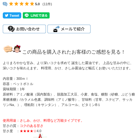
5.0
(11件)
この商品を購入されたお客様のご感想を見る！
よりまろやかな甘み、より深いコクを求めて 誕生した醤油です。 上品な甘みの中に、
深いコクを味わえます。 料理用、かけ、さしみ醤油など幅広くお使いいただけます。
内容量：300ｍｌ
容器：ペットボトル
賞味期限：1年
原材料：アミノ酸液（国内製造）、脱脂加工大豆、小麦、食塩、糖類（砂糖、ぶどう糖
果糖液糖）/カラメル色素、調味料（アミノ酸等）、甘味料（甘草、ステビア、サッカ
リンNa、）、増粘剤（キサンタン）、アルコール、ビタミンB１
使用用途：さしみ、かけ、料理など万能タイプです。
甘さの質：
コクのある甘さ
甘さ度 ：
★★★★☆
4.0