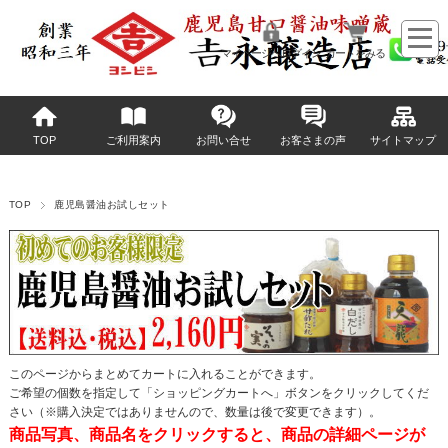
マイページへログイン
カートをみる
TOP
ご利用案内
お問い合せ
お客さまの声
サイトマップ
TOP
鹿児島醤油お試しセット
このページからまとめてカートに入れることができます。
ご希望の個数を指定して「ショッピングカートへ」ボタンをクリックしてくだ
さい（※購入決定ではありませんので、数量は後で変更できます）。
商品写真、商品名をクリックすると、商品の詳細ページが