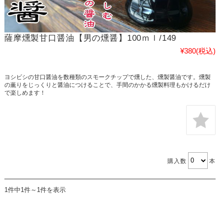
薩摩燻製甘口醤油【男の燻醤】100ｍｌ/149
¥380
(税込)
ヨシビシの甘口醤油を数種類のスモークチップで燻した、燻製醤油です。燻製
の薫りをじっくりと醤油につけることで、手間のかかる燻製料理もかけるだけ
で楽しめます！
購入数
本
1件中1件～1件を表示