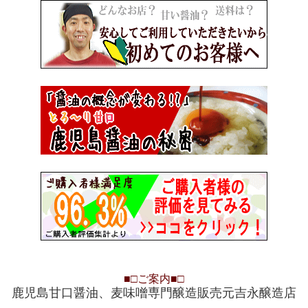
■□
ご案内
■□
鹿児島甘口醤油、麦味噌専門醸造販売元吉永醸造店