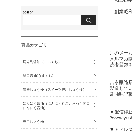
┃
┃創業昭
┃
┃ 【ヨ
┃
┗━━━
商品カテゴリ
このメー
メルマガ
鹿児島醤油（こいくち）
読者登録
淡口醤油(うすくち)
吉永醸造
製造して
黒蜜しょうゆ（スイーツ専用しょうゆ）
醤油味噌
にんにく醤油（にんにく丸ごと入った甘口
にんにく醤油）
▼配信停
//www.yos
専用しょうゆ
▼アドレ