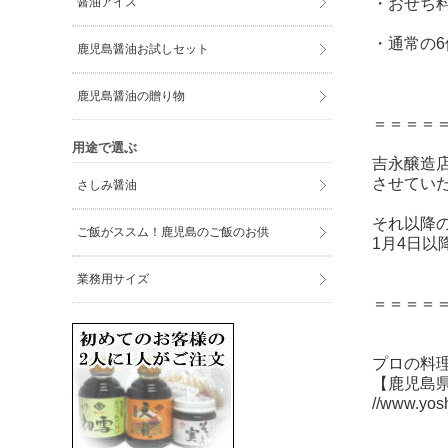
醤油アイス
・おせち
・通常の
鹿児島醤油お試しセット
鹿児島醤油の贈り物
＝＝＝＝
用途で選ぶ
吉永醸造店
させてい
さしみ醤油
それ以降
ご飯がススム！鹿児島のご飯のお供
1月4日
業務用サイズ
＝＝＝＝
プロの料
【鹿児島
//www.yos