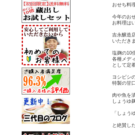
おせち料
今年のお
お料理は
吉永醸造店
いただき
塩麹の1
各種メデ
として定
ヨシビシ
特製の甘
肉や魚を
しょうゆ
「しょう
と絶賛し