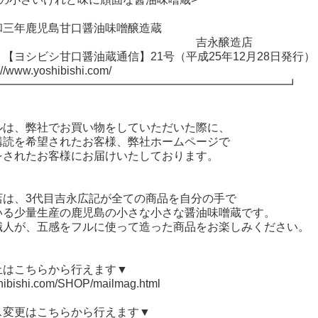
和三年鹿児島甘口醤油味噌醸造蔵
 吉永醸造店
シビシ甘口醤油蔵通信】21号（平成25年12月28日発行）
//www.yoshibishi.com/
━━━━━━━━━━━━━━━━━━━━━━━━━━┛
ルは、弊社でお買い物をしていただいた際に、
購読を希望されたお客様、弊社ホームページで
をされたお客様にお届けいたしております。
店は、3代目吉永広記が全ての商品を自分の手で
いる少量生産の鹿児島の小さな小さな醤油味噌蔵です。
職人が、五感をフルに使って造った商品をお楽しみください。
止はこちらから行えます▼
hibishi.com/SHOP/mailmag.html
ス変更はこちらから行えます▼