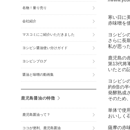
名物！量り売り
寒い日に
会社紹介
赤味噌を
ヨシビシ
マスコミにご紹介いただきました
さらに長
私が思っ
ヨシビシ醤油使い分けガイド
鹿児島の
ヨシビシブログ
第13代
いたとの
醤油と味噌の動画集
ヨシビシ
約6倍の
発酵熟成
鹿児島醤油の特徴
そのため
単体で使
鹿児島醤油って？
おいしく
薩摩の赤味
ココが便利、鹿児島醤油