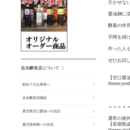
欠かせな
醤油麹に
酵素の作
手間を掛
作った人も
ぜひお試
吉永醸造店について
【甘口醤
//www.yos
初めてのお客様へ
吉永醸造店物語
＝＝＝＝
鹿児島甘口醤油への信念
通常の南
【長期熟
鹿児島味噌への信念
//www.yos