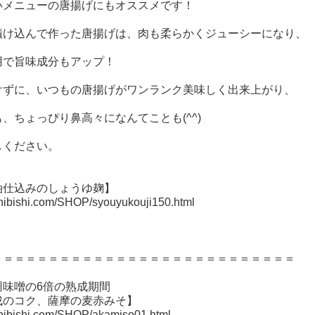
いメニューの唐揚げにもオススメです！
漬け込んで作った唐揚げは、肉も柔らかくジューシーになり、
用で旨味成分もアップ！
けずに、いつもの唐揚げがワンランク美味しく出来上がり、
、ちょっぴり鼻高々になんてことも(^^)
しください。
油仕込みのしょうゆ麹】
hibishi.com/SHOP/syouyukouji150.html
＝＝＝＝＝＝＝＝＝＝＝＝＝＝＝＝＝＝＝＝＝＝＝＝＝＝＝
州味噌の6倍の熟成期間
成のコク、薩摩の麦赤みそ】
hibishi.com/SHOP/akamiso01.html