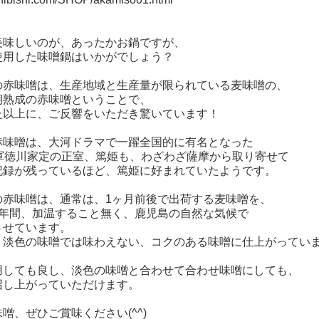
美味しいのが、あったかお鍋ですが、
使用した味噌鍋はいかがでしょう？
の赤味噌は、生産地域と生産量が限られている麦味噌の、
期熟成の赤味噌ということで、
た以上に、ご反響をいただき驚いています！
赤味噌は、大河ドラマで一躍全国的に有名となった
将軍徳川家定の正室、篤姫も、わざわざ薩摩から取り寄せて
記録が残っているほど、篤姫に好まれていたようです。
の赤味噌は、通常は、1ヶ月前後で出荷する麦味噌を、
半年間、加温すること無く、鹿児島の自然な気候で
させています。
、淡色の味噌では味わえない、コクのある味噌に仕上がってい
用しても良し、淡色の味噌と合わせて合わせ味噌にしても、
召し上がっていただけます。
噌、ぜひご賞味ください(^^)