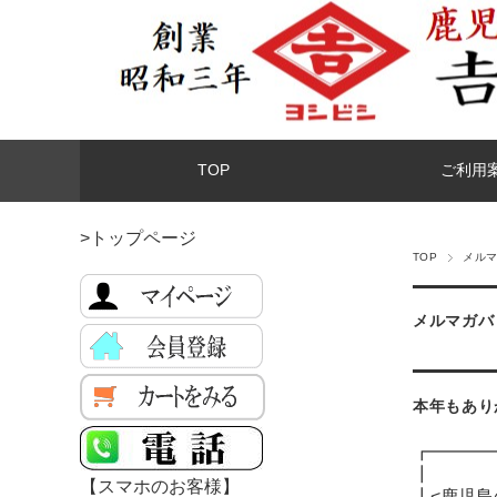
TOP
ご利用
>トップページ
TOP
メル
メルマガバ
本年もあり
┏━━━
┃
【スマホのお客様】
┃<鹿児