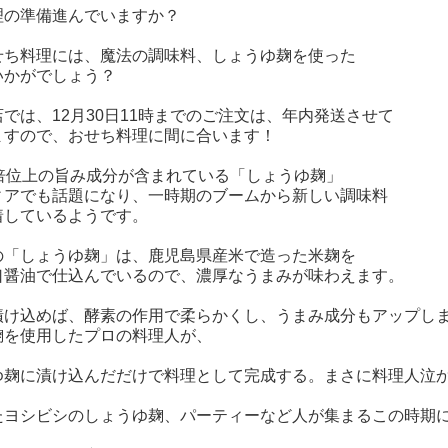
理の準備進んでいますか？
せち料理には、魔法の調味料、しょうゆ麹を使った
いかがでしょう？
では、12月30日11時までのご注文は、年内発送させて
ますので、おせち料理に間に合います！
0倍位上の旨み成分が含まれている「しょうゆ麹」
ィアでも話題になり、一時期のブームから新しい調味料
着しているようです。
の「しょうゆ麹」は、鹿児島県産米で造った米麹を
口醤油で仕込んでいるので、濃厚なうまみが味わえます。
漬け込めば、酵素の作用で柔らかくし、うまみ成分もアップし
麹を使用したプロの料理人が、
ゆ麹に漬け込んだだけで料理として完成する。まさに料理人泣
たヨシビシのしょうゆ麹、パーティーなど人が集まるこの時期