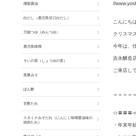
//www.yos
燻製醤油
白だし（鹿児島甘口白だし）
こんにち
万能つゆ（めんつゆ）
クリスマ
今年は、
鹿児島味噌
吉永醸造
そいの実（しょうゆの実）
ご来店し
黒豚みそ
ぽん酢
＝＝＝＝
甘酢たれ
☆〓〓〓
スタミナみそだれ（にんにく味噌醤油味の
焼肉たれ）
・年末年