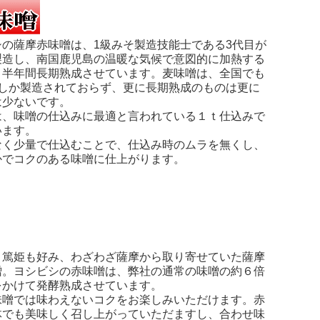
シの薩摩赤味噌は、1級みそ製造技能士である3代目が
製造し、南国鹿児島の温暖な気候で意図的に加熱する
く半年間長期熟成させています。麦味噌は、全国でも
度しか製造されておらず、更に長期熟成のものは更に
は少ないです。
は、味噌の仕込みに最適と言われている１ｔ仕込みで
います。
なく少量で仕込むことで、仕込み時のムラを無くし、
かでコクのある味噌に仕上がります。
、篤姫も好み、わざわざ薩摩から取り寄せていた薩摩
噌。ヨシビシの赤味噌は、弊社の通常の味噌の約６倍
をかけて発酵熟成させています。
味噌では味わえないコクをお楽しみいただけます。赤
体でも美味しく召し上がっていただますし、合わせ味