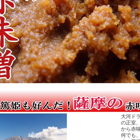
大河ド
の正室
から赤
何でも