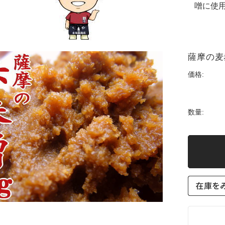
噌に使
薩摩の麦
価格:
数量: