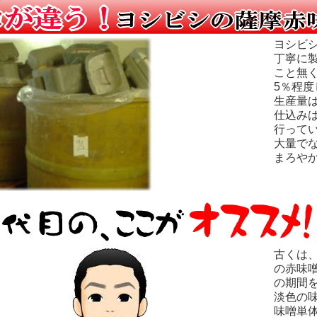
ヨシビ
丁寧に
こと無
5％程
生産量
仕込み
行って
大量で
まろや
古くは
の赤味
の期間
淡色の
味噌単