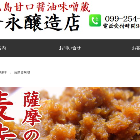
案内
お問い合せ
お
島味噌
薩摩赤味噌