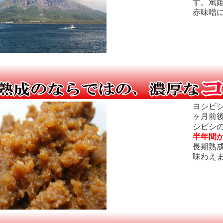
す。篤
赤味噌
ヨシビ
ヶ月前
シビシ
半年間
長期熟
味わえ