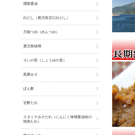
燻製醤油
白だし（鹿児島甘口白だし）
万能つゆ（めんつゆ）
鹿児島味噌
そいの実（しょうゆの実）
黒豚みそ
ぽん酢
甘酢たれ
スタミナみそだれ（にんにく味噌醤油味の
焼肉たれ）