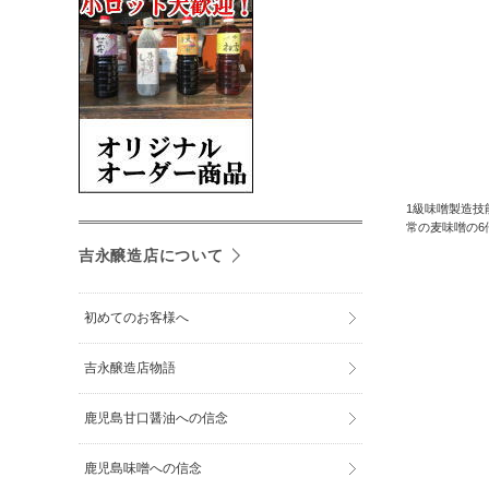
1級味噌製造
常の麦味噌の
吉永醸造店について
初めてのお客様へ
吉永醸造店物語
鹿児島甘口醤油への信念
鹿児島味噌への信念