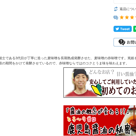
返品につ
技能士である3代目が丁寧に造った麦味噌を長期熟成発酵させた、麦味噌の赤味噌です。篤姫
6倍の期間をかけて発酵させているので、赤味噌ならではのコクとうま味を味わえます。