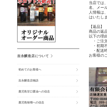
当店では
名、メー
人情報は
はいたし
【返品】
商品の返
以下の理
・ご注文
・初期不
・配送時
お客様の
吉永醸造店について
初めてのお客様へ
吉永醸造店物語
鹿児島甘口醤油への信念
鹿児島味噌への信念