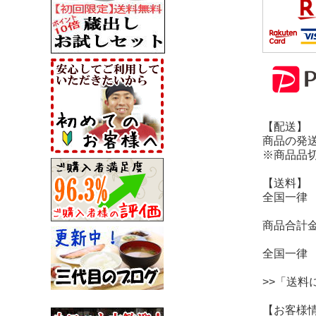
【配送】
商品の発
※商品品
【送料】
全国一律 
商品合計金
全国一律 
>>「送
【お客様