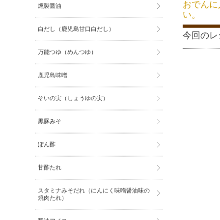
おでんに
燻製醤油
い。
白だし（鹿児島甘口白だし）
今回のレ
万能つゆ（めんつゆ）
鹿児島味噌
そいの実（しょうゆの実）
黒豚みそ
ぽん酢
甘酢たれ
スタミナみそだれ（にんにく味噌醤油味の
焼肉たれ）