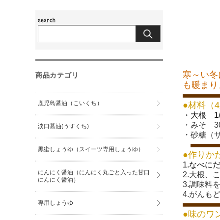
寒～い冬
商品カテゴリ
も暖まり
鹿児島醤油（こいくち）
●材料（
・大根 
・みそ 
淡口醤油(うすくち)
・砂糖（
黒蜜しょうゆ（スイーツ専用しょうゆ）
●作りか
1.なべ
にんにく醤油（にんにく丸ごと入った甘口
2.大根
にんにく醤油）
3.調味料
4.がんも
専用しょうゆ
●味のワ