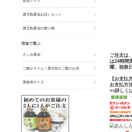
醤油アイス
鹿児島醤油お試しセット
鹿児島醤油の贈り物
用途で選ぶ
さしみ醤油
ご注文は、
は24時
曜、祝祭
ご飯がススム！鹿児島のご飯のお供
【お支払
業務用サイズ
お支払方
>>詳し