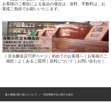
お客様のご都合による返品の場合は、送料、手数料は、お
客様ご負担でお願いいたします。
｜
吉永醸造店TOPページ
｜
初めてのお客様へ
｜
お客様のご
感想
｜
よくあるご質問
｜
送料について
｜
お問い合わせ
｜
個人情報の取り扱いについて
特定商取引法に関する表示
2004 Copyright Co.,Ltd. YOSHINAGAJYOUZOU Ａｌｌ Rights Reserved