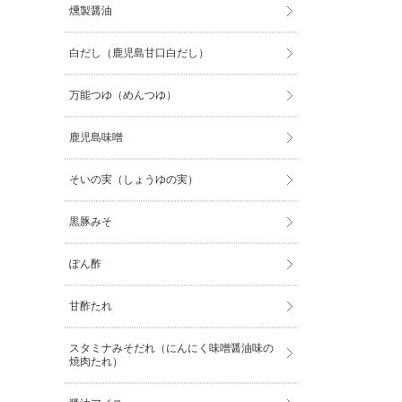
燻製醤油
白だし（鹿児島甘口白だし）
万能つゆ（めんつゆ）
鹿児島味噌
そいの実（しょうゆの実）
黒豚みそ
ぽん酢
甘酢たれ
スタミナみそだれ（にんにく味噌醤油味の
焼肉たれ）