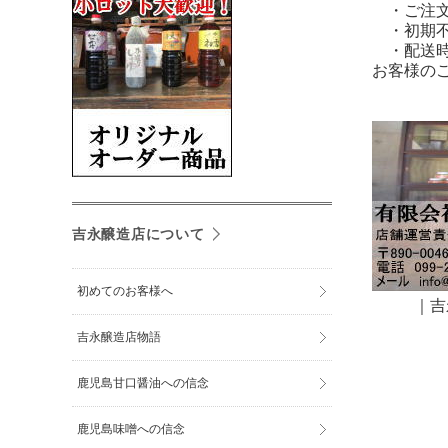
・ご注文
・初期不
・配送時
お客様の
吉永醸造店について
初めてのお客様へ
｜
吉
吉永醸造店物語
鹿児島甘口醤油への信念
鹿児島味噌への信念