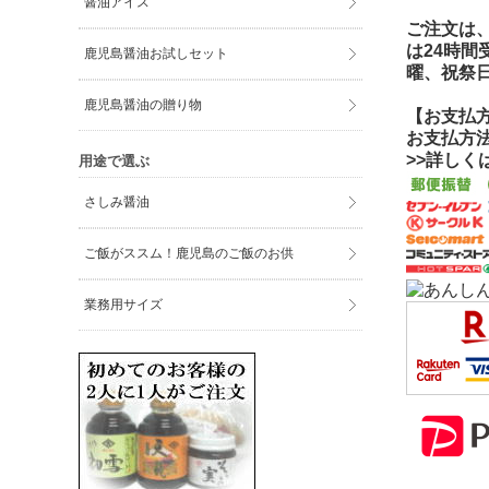
醤油アイス
ご注文は、
は24時
鹿児島醤油お試しセット
曜、祝祭
鹿児島醤油の贈り物
【お支払
お支払方
>>詳し
用途で選ぶ
さしみ醤油
ご飯がススム！鹿児島のご飯のお供
業務用サイズ