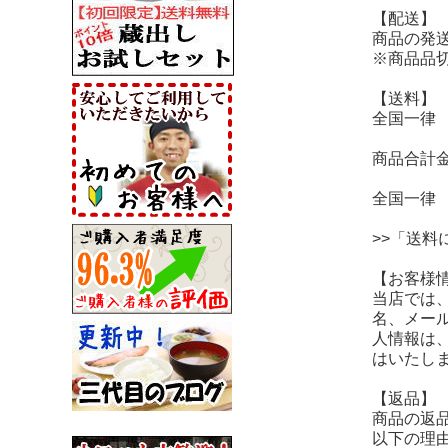
【配送】
商品の発
※商品品
【送料】
全国一律 
商品合計金
全国一律 
>>「送
【お客様
当店では
名、メー
人情報は
はいたし
【返品】
商品の返
以下の理