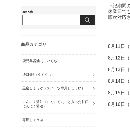
下記期間
休業日で
順次対応
商品カテゴリ
8月11日
8月12日
鹿児島醤油（こいくち）
8月13
淡口醤油(うすくち)
8月14
黒蜜しょうゆ（スイーツ専用しょうゆ）
8月15
にんにく醤油（にんにく丸ごと入った甘口
8月16日
にんにく醤油）
専用しょうゆ