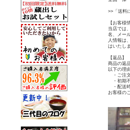
>>「送
【お客様
当店では
名、メー
人情報は
はいたし
【返品】
商品の返
以下の理
・ご注文
・初期不
・配送時
お客様の