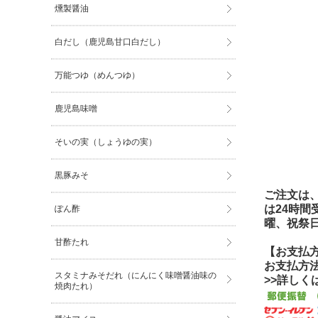
燻製醤油
白だし（鹿児島甘口白だし）
万能つゆ（めんつゆ）
鹿児島味噌
そいの実（しょうゆの実）
黒豚みそ
ご注文は、
は24時
ぽん酢
曜、祝祭
甘酢たれ
【お支払
お支払方
スタミナみそだれ（にんにく味噌醤油味の
>>詳し
焼肉たれ）