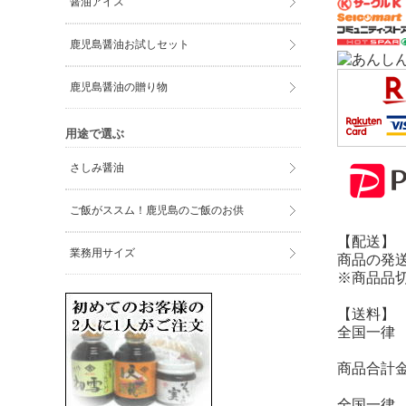
醤油アイス
鹿児島醤油お試しセット
鹿児島醤油の贈り物
用途で選ぶ
さしみ醤油
ご飯がススム！鹿児島のご飯のお供
【配送】
業務用サイズ
商品の発
※商品品
【送料】
全国一律 
商品合計金
全国一律 