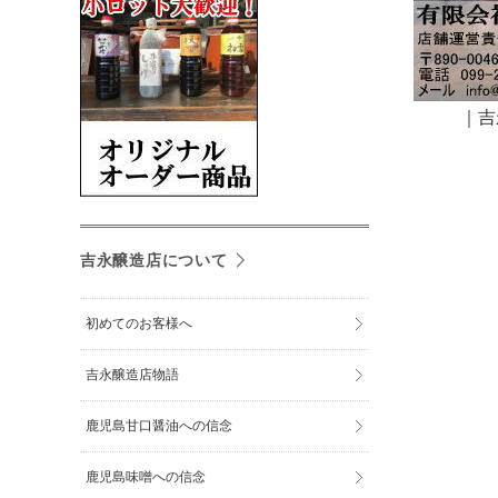
｜
吉
吉永醸造店について
初めてのお客様へ
吉永醸造店物語
鹿児島甘口醤油への信念
鹿児島味噌への信念