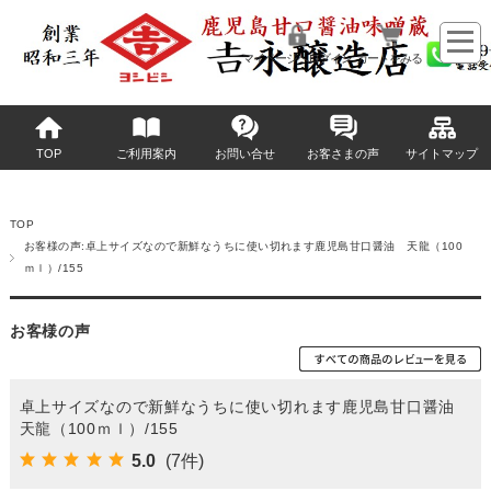
マイページへログイン
カートをみる
TOP
ご利用案内
お問い合せ
お客さまの声
サイトマップ
TOP
お客様の声:卓上サイズなので新鮮なうちに使い切れます鹿児島甘口醤油 天龍（100
ｍｌ）/155
お客様の声
卓上サイズなので新鮮なうちに使い切れます鹿児島甘口醤油
天龍（100ｍｌ）/155
5.0
(7件)