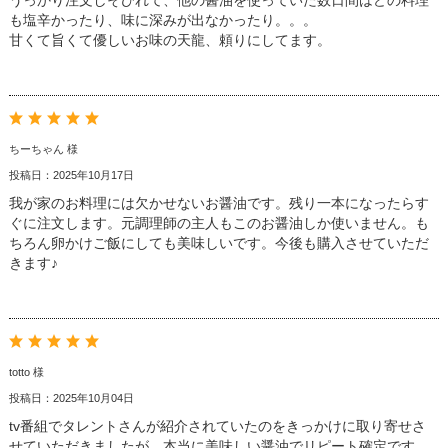
うっかり注文しそびれて、他の醤油を使っていた数日間はどの料理
も塩辛かったり、味に深みが出なかったり。。。
甘くて旨くて優しいお味の天龍、頼りにしてます。
ちーちゃん 様
投稿日：2025年10月17日
我が家のお料理には欠かせないお醤油です。残り一本になったらす
ぐに注文します。元調理師の主人もこのお醤油しか使いません。も
ちろん卵かけご飯にしても美味しいです。今後も購入させていただ
きます♪
totto 様
投稿日：2025年10月04日
tv番組でタレントさんが紹介されていたのをきっかけに取り寄せさ
せていただきましたが、本当に美味しい醤油でリピート確定です。