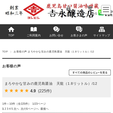
マイページへログイン
カートをみる
TOP
ご利用案内
お問い合せ
お客さまの声
サイトマップ
TOP
お客様の声:まろやかな甘みの鹿児島醤油 天龍（1.8リットル）/12
お客様の声
まろやかな甘みの鹿児島醤油 天龍（1.8リットル）/12
4.9
(225件)
1件～10件（全225件） 1/23ページ
1
2
3
4
5
次へ
次の5ページへ
最後へ