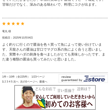
甘味だけでなく、深みのある味わいで、料理にコクが出ます。
竜丸 様
投稿日：2025年10月04日
よく釣りに行くので醤油を色々買って魚によって使い分けていま
す、天龍さんの醤油は甘口でマグロ系の魚によく合うと思いまし
た、実際キハダの刺身を食べましたがとても美味しかったです、ま
た違う種類の醤油も買ってみたいと思いました。
1件～10件（全225件） 1/23ページ
1
2
3
4
5
次へ
次の5ページへ
最後へ