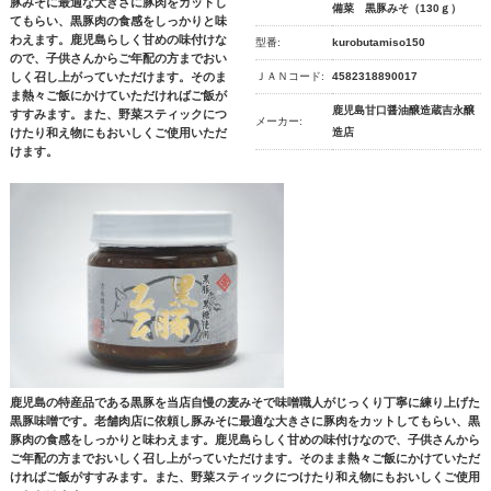
豚みそに最適な大きさに豚肉をカットし
備菜 黒豚みそ（130ｇ）
てもらい、黒豚肉の食感をしっかりと味
わえます。鹿児島らしく甘めの味付けな
型番:
kurobutamiso150
ので、子供さんからご年配の方までおい
しく召し上がっていただけます。そのま
ＪＡＮコード:
4582318890017
ま熱々ご飯にかけていただければご飯が
鹿児島甘口醤油醸造蔵吉永醸
すすみます。また、野菜スティックにつ
メーカー:
けたり和え物にもおいしくご使用いただ
造店
けます。
鹿児島の特産品である黒豚を当店自慢の麦みそで味噌職人がじっくり丁寧に練り上げた
黒豚味噌です。老舗肉店に依頼し豚みそに最適な大きさに豚肉をカットしてもらい、黒
豚肉の食感をしっかりと味わえます。鹿児島らしく甘めの味付けなので、子供さんから
ご年配の方までおいしく召し上がっていただけます。そのまま熱々ご飯にかけていただ
ければご飯がすすみます。また、野菜スティックにつけたり和え物にもおいしくご使用