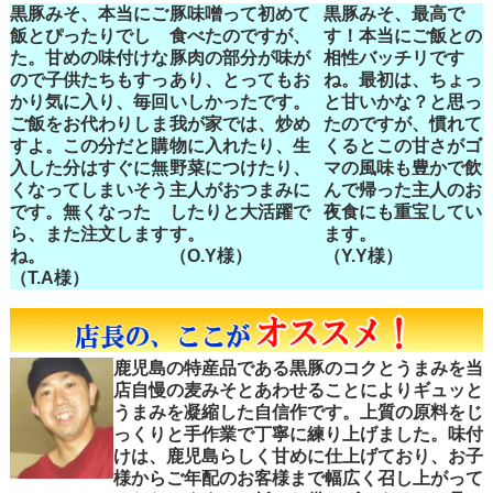
黒豚みそ、本当にご
豚味噌って初めて
黒豚みそ、最高で
飯とぴったりでし
食べたのですが、
す！本当にご飯との
た。甘めの味付けな
豚肉の部分が味が
相性バッチリです
ので子供たちもすっ
あり、とってもお
ね。最初は、ちょっ
かり気に入り、毎回
いしかったです。
と甘いかな？と思っ
ご飯をお代わりしま
我が家では、炒め
たのですが、慣れて
すよ。この分だと購
物に入れたり、生
くるとこの甘さがゴ
入した分はすぐに無
野菜につけたり、
マの風味も豊かで飲
くなってしまいそう
主人がおつまみに
んで帰った主人のお
です。無くなった
したりと大活躍で
夜食にも重宝してい
ら、また注文します
す。
ます。
ね。
（O.Y様）
（Y.Y様）
（T.A様）
鹿児島の特産品である黒豚のコクとうまみを当
店自慢の麦みそとあわせることによりギュッと
うまみを凝縮した自信作です。上質の原料をじ
っくりと手作業で丁寧に練り上げました。味付
けは、鹿児島らしく甘めに仕上げており、お子
様からご年配のお客様まで幅広く召し上がって