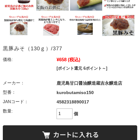
黒豚みそ（130ｇ）/377
¥658
(税込)
価格:
[ポイント還元 6ポイント～]
メーカー：
鹿児島甘口醤油醸造蔵吉永醸造店
型番：
kurobutamiso150
JANコード：
4582318890017
数量:
個