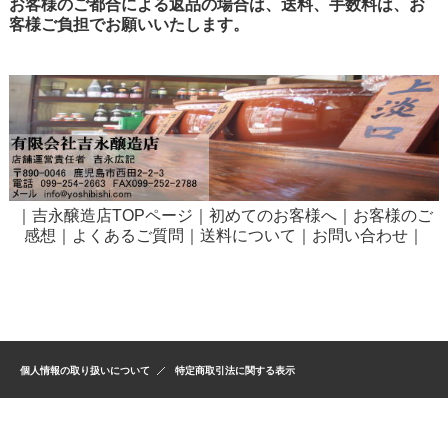
お客様のご都合による返品の場合は、送料、手数料は、お
客様ご負担でお願いいたします。
｜
吉永醸造店TOPページ
｜
初めてのお客様へ
｜
お客様のご
感想
｜
よくあるご質問
｜
送料について
｜
お問い合わせ
｜
個人情報の取り扱いについて
特定商取引法に関する表示
2004 Copyright Co.,Ltd. YOSHINAGAJYOUZOU Ａｌｌ Rights Reserved