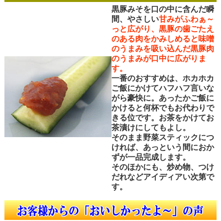
黒豚みそを口の中に含んだ瞬
間、やさしい
甘みがふわぁ～
っと広がり、黒豚の歯ごたえ
のある肉をかみしめると味噌
のうまみを吸い込んだ黒豚肉
のうまみが口中に広がりま
す。
一番のおすすめは、ホカホカ
ご飯にかけてハフハフ言いな
がら豪快に。あったかご飯に
かけると何杯でもお代わりで
きる位です。お茶をかけてお
茶漬けにしてもよし。
そのまま野菜スティックにつ
ければ、あっという間におか
ずが一品完成します。
そのほかにも、炒め物、つけ
だれなどアイディアい次第で
す。