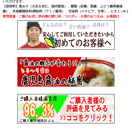
いただけます。
【原材料】麦みそ（大豆を含む、国内製造）、糖類（砂糖、黒糖、ぶどう糖果糖液
糖）、米発酵調味料/調味料（アミノ酸等）、甘味料（ステビア、甘草）、ビタミンB１
使用使途：ご飯のお供、炒め物の隠し味、つけダレ、お酒のおつまみ、お茶請け