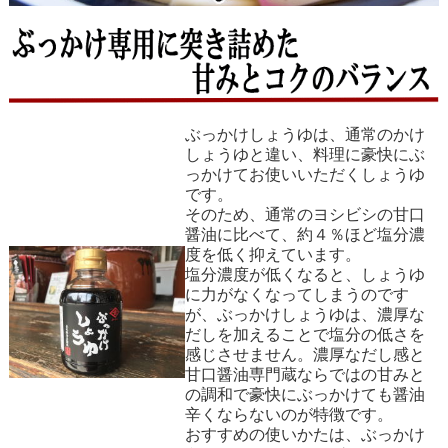
ぶっかけしょうゆは、通常のかけ
しょうゆと違い、料理に豪快にぶ
っかけてお使いいただくしょうゆ
です。
そのため、通常のヨシビシの甘口
醤油に比べて、約４％ほど塩分濃
度を低く抑えています。
塩分濃度が低くなると、しょうゆ
に力がなくなってしまうのです
が、ぶっかけしょうゆは、濃厚な
だしを加えることで塩分の低さを
感じさせません。濃厚なだし感と
甘口醤油専門蔵ならではの甘みと
の調和で豪快にぶっかけても醤油
辛くならないのが特徴です。
おすすめの使いかたは、ぶっかけ